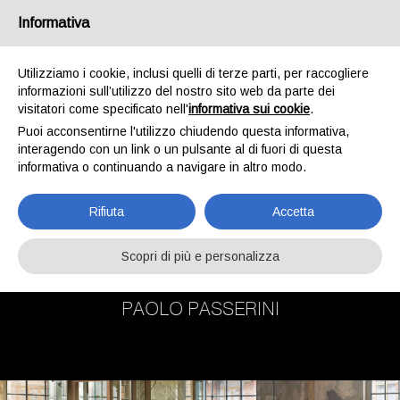
Informativa
EN
IT
Utilizziamo i cookie, inclusi quelli di terze parti, per raccogliere
informazioni sull’utilizzo del nostro sito web da parte dei
visitatori come specificato nell'
informativa sui cookie
.
Puoi acconsentirne l'utilizzo chiudendo questa informativa,
interagendo con un link o un pulsante al di fuori di questa
informativa o continuando a navigare in altro modo.
Rifiuta
Accetta
COLLEZIONI:
LAZISE
DESIGN
Scopri di più e personalizza
CLASSICO
PAOLO PASSERINI
POLTRONE
LETTI
SMALL TABLE