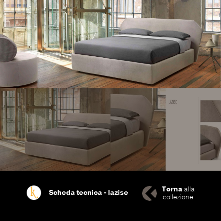
INFO
NEWS COLLEZIONE LETTI 2025
PROFILO
HOME
Torna
alla
Scheda tecnica - lazise
collezione